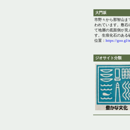
大門坂
市野々から那智山ま
われています。敷石
て地層の底面側が見
す。生痕化石のある
位置：
https://goo.g
ジオサイト分類