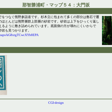
那智勝浦町・マップ５４：大門坂
でをつなぐ熊野参詣道です。杉木立に包まれて多くの部分は敷石で覆
のほとんどは熊野層群上部層の砂岩です。砂岩は上下をひっくり返し
えるように敷き詰められています。底面側の方が壊れにくいからで
砂岩も見つかります。
l/maps/kG8xtgTCwcXYb8EPA
CGI-design