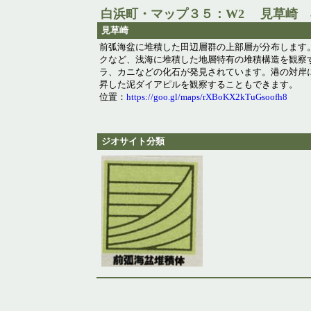
白浜町・マップ３５：W2 見草崎 
見草崎
前弧海盆に堆積した田辺層群の上部層が分布します
クなど、浅海に堆積した地層特有の堆積構造を観察
ラ、カニなどの化石が発見されています。港の対岸に
昇した泥ダイアピルを観察することもできます。
位置：
https://goo.gl/maps/rXBoKX2kTuGsoofh8
ジオサイト分類