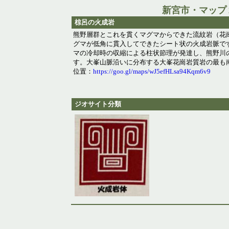
新宮市・マップ
椋呂の火成岩
熊野層群とこれを貫くマグマからできた流紋岩（花
グマが低角に貫入してできたシート状の火成岩脈で
マの冷却時の収縮による柱状節理が発達し、熊野川
す。大峯山脈沿いに分布する大峯花崗岩質岩の最も
位置：
https://goo.gl/maps/wJ5efHLsa94Kqm6v9
ジオサイト分類