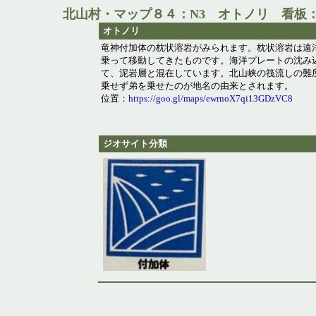
北山村・マップ８４：N3 オトノリ 看板：
オトノリ
竜神付加体の枕状溶岩がみられます。枕状溶岩は遠
乗って移動してきたものです。海洋プレートの沈み
て、泥岩層と混在しています。北山峡の筏流しの難
乗せず弟を乗せたのが地名の由来とされます。
位置：
https://goo.gl/maps/ewrnoX7qi13GDzVC8
ジオサイト分類