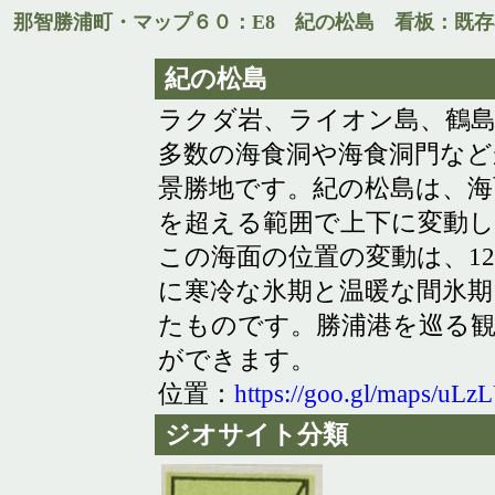
那智勝浦町・マップ６０：E8 紀の松島 看板：既存
紀の松島
ラクダ岩、ライオン島、鶴
多数の海食洞や海食洞門など
景勝地です。紀の松島は、海面
を超える範囲で上下に変動
この海面の位置の変動は、1
に寒冷な氷期と温暖な間氷
たものです。勝浦港を巡る
ができます。
位置：
https://goo.gl/maps/u
ジオサイト分類