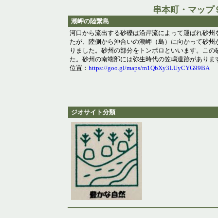
串本町・マップ
潮岬の陸繋島
河口から流出する砂礫は沿岸流によって運ばれ砂州
たが、陸側から沖合いの潮岬（島）に向かって砂州
りました。砂州の部分をトンボロといいます。この
た。砂州の南端部には弥生時代の笠嶋遺跡がありま
位置：
https://goo.gl/maps/m1QbXy3LUyCYG99BA
ジオサイト分類