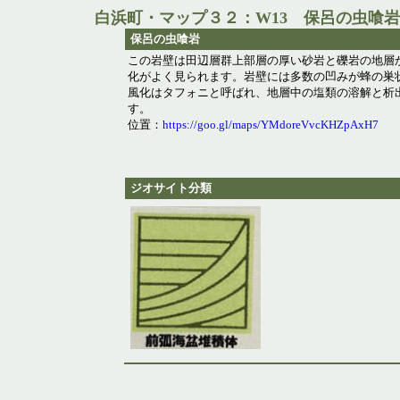
白浜町・マップ３２：W13 保呂の虫喰岩
保呂の虫喰岩
この岩壁は田辺層群上部層の厚い砂岩と礫岩の地層
化がよく見られます。岩壁には多数の凹みが蜂の巣
風化はタフォニと呼ばれ、地層中の塩類の溶解と析
す。
位置：
https://goo.gl/maps/YMdoreVvcKHZpAxH7
ジオサイト分類